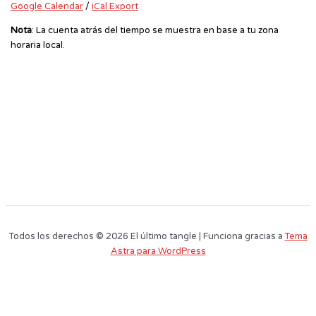
Google Calendar
/
iCal Export
Nota
: La cuenta atrás del tiempo se muestra en base a tu zona
horaria local.
Todos los derechos © 2026 El último tangle | Funciona gracias a
Tema
Astra para WordPress
Este sitio web utiliza cookies para que usted tenga la mejor experiencia de
usuario. Si continúa navegando está dando su consentimiento para la