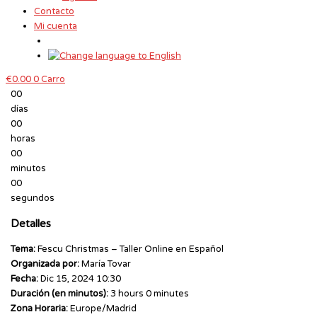
Contacto
Mi cuenta
€
0.00
0
Carro
00
días
00
horas
00
minutos
00
segundos
Detalles
Tema:
Fescu Christmas – Taller Online en Español
Organizada por:
María Tovar
Fecha:
Dic 15, 2024 10:30
Duración (en minutos):
3 hours 0 minutes
Zona Horaria:
Europe/Madrid