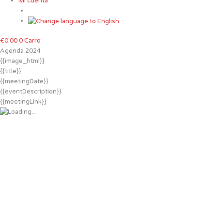
Mi cuenta
€
0.00
0
Carro
Agenda 2024
{{image_html}}
{{title}}
{{meetingDate}}
{{eventDescription}}
{{meetingLink}}