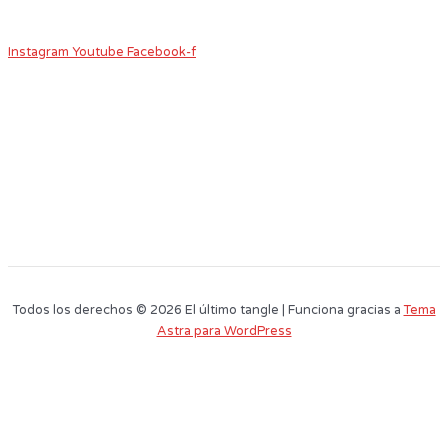
Instagram
Youtube
Facebook-f
Todos los derechos © 2026 El último tangle | Funciona gracias a
Tema
Astra para WordPress
Este sitio web utiliza cookies para que usted tenga la mejor experiencia de
usuario. Si continúa navegando está dando su consentimiento para la
aceptación de las mencionadas cookies y la aceptación de nuestra
política
de cookies
, pinche el enlace para mayor información.
plugin cookies