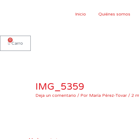
Ir
al
Inicio
Quiénes somos
contenido
0
Carro
IMG_5359
Deja un comentario
/ Por
María Pérez-Tovar
/
2 m