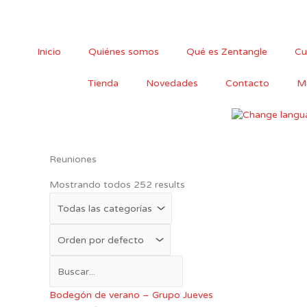
Ir
al
contenido
Inicio
Quiénes somos
Qué es Zentangle
Cu
Tienda
Novedades
Contacto
Mi
Reuniones
Mostrando todos 252 results
Bodegón de verano – Grupo Jueves