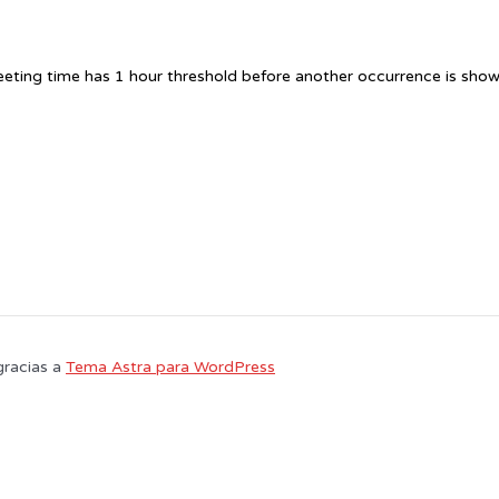
eting time has 1 hour threshold before another occurrence is show
gracias a
Tema Astra para WordPress
 usuario. Si continúa navegando está dando su consentimiento para la aceptac