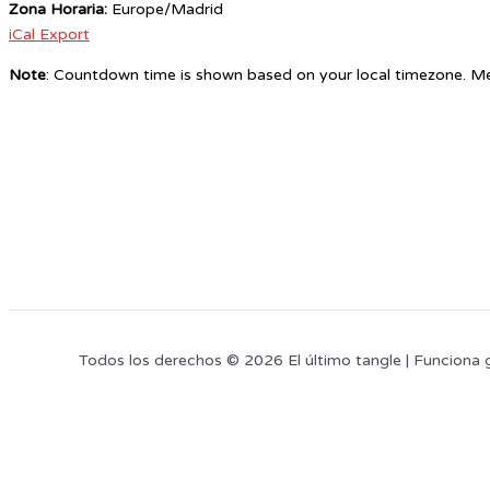
Zona Horaria:
Europe/Madrid
iCal Export
Note
: Countdown time is shown based on your local timezone. Me
Todos los derechos © 2026 El último tangle | Funciona 
Este sitio web utiliza cookies para que usted tenga la mejor experiencia de
cookies
, pinche el enlace para mayor información.
plugin cookies