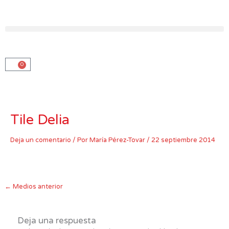
Ir
al
contenido
0
Carro
Tile Delia
Deja un comentario
/ Por
María Pérez-Tovar
/
22 septiembre 2014
←
Medios anterior
Deja una respuesta