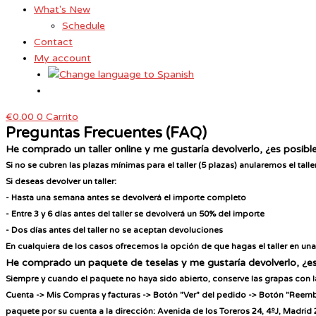
What's New
Schedule
Contact
My account
€
0.00
0
Carrito
Preguntas Frecuentes (FAQ)
He comprado un taller online y me gustaría devolverlo, ¿es posibl
Si no se cubren las plazas mínimas para el taller (5 plazas) anularemos el tall
Si deseas devolver un taller:
- Hasta una semana antes se devolverá el importe completo
- Entre 3 y 6 días antes del taller se devolverá un 50% del importe
- Dos días antes del taller no se aceptan devoluciones
En cualquiera de los casos ofrecemos la opción de que hagas el taller en una
He comprado un paquete de teselas y me gustaría devolverlo, ¿es
Siempre y cuando el paquete no haya sido abierto, conserve las grapa
s con 
Cuenta -> Mis Compras y facturas -> Botón "Ver" del pedido -> Botón "Reem
paquete por su cuenta a la dirección: Avenida de los Toreros 24, 4ºJ, Madr