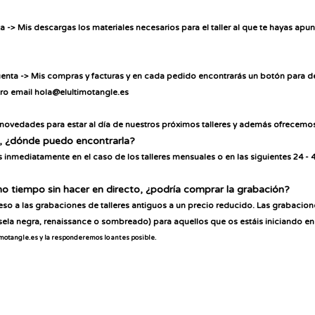
a -> Mis descargas los materiales necesario
s para el taller al que te hayas ap
enta -> Mis compras y facturas y en cada pedido encontrarás un botón para d
tro email hola@elultimotangle.es
y novedades para estar al día de nuestros próximos talleres y además
ofrecemos
ho, ¿dónde puedo encontrarla?
s
inmediatamente en el caso de los talleres mensuales o en las siguientes 24 -
ho tiempo sin hacer en directo, ¿podría comprar la grabación?
o a las grabaciones de talleres antiguos a un precio reducido. Las grabaciones
la negra, renaissance o sombreado) para aquellos que os estáis iniciando en 
motangle.es y la responderemos lo antes posible.