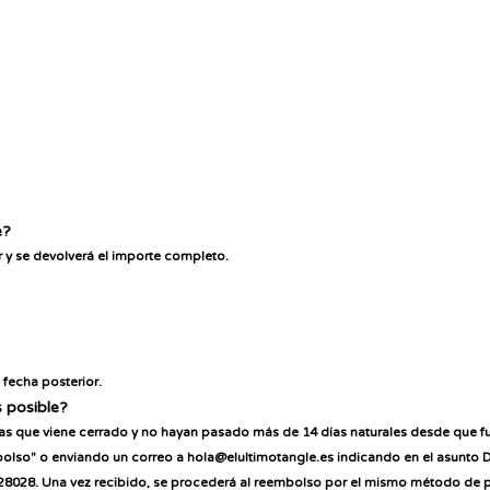
e?
er y se devolverá el importe completo.
 fecha posterior.
 posible?
las que viene cerrado y no hayan pasado más de 14 días naturales desde que fu
bolso" o enviando un correo a hola@elultimotangle.es indicando en el asunto
D
id 28028. Una vez recibido, se procederá al reembolso por el mismo método de 