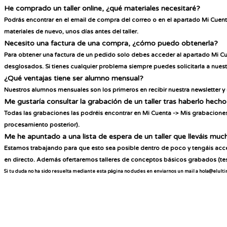
He comprado un taller online, ¿qué materiales necesitaré?
Podrás encontrar en el email de compra del correo o en el apartado
Mi Cuent
materiales de nuevo, unos días antes del taller.
Necesito una factura de una compra, ¿cómo puedo obtenerla?
Para obtener una factura de un pedido solo debes acceder al apartado Mi Cu
desglosados. Si tienes cualquier problema siempre puedes solicitarla a nues
¿Qué ventajas tiene ser alumno mensual?
Nuestros alumnos mensuales son los primeros en recibir
nuestra newsletter 
Me gustaría consultar la grabación de un taller tras haberlo hec
Todas las grabaciones las podréis encontrar en
Mi Cuenta -> Mis grabacione
procesamiento posterior).
Me he apuntado a una lista de espera de un taller que lleváis muc
Estamos trabajando para que esto sea posible dentro de poco y tengáis acces
en directo. Además ofertaremos talleres de conceptos básicos grabados (tese
Si tu duda no ha sido resuelta mediante esta página no dudes en enviarnos un mail a hola@elulti