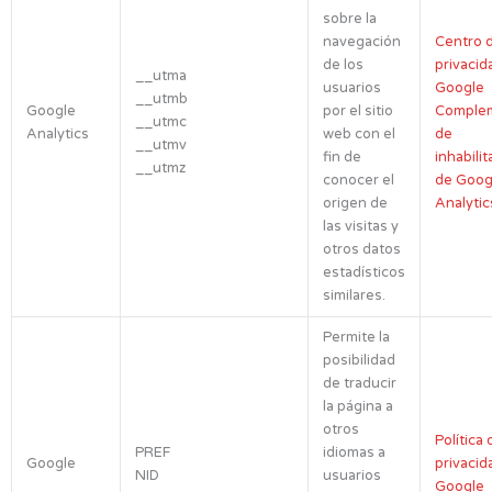
sobre la
navegación
Centro 
de los
privacid
__utma
usuarios
Google
__utmb
Google
por el sitio
Comple
__utmc
Analytics
web con el
de
__utmv
fin de
inhabilit
__utmz
conocer el
de Goog
origen de
Analytic
las visitas y
otros datos
estadísticos
similares.
Permite la
posibilidad
de traducir
la página a
otros
Política 
PREF
idiomas a
Google
privacid
NID
usuarios
Google