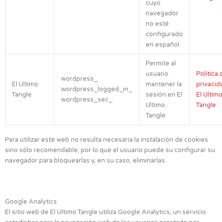
cuyo
navegador
no esté
configurado
en español.
Permite al
usuario
Política 
wordpress_
El Ultimo
mantener la
privacid
wordpress_logged_in_
Tangle
sesión en El
El Ultim
wordpress_sec_
Ultimo
Tangle
Tangle
Para utilizar este web no resulta necesaria la instalación de cookies
sino sólo recomendable, por lo que el usuario puede su configurar su
navegador para bloquearlas y, en su caso, eliminarlas.
Google Analytics
El sitio web de El Ultimo Tangle utiliza Google Analytics, un servicio