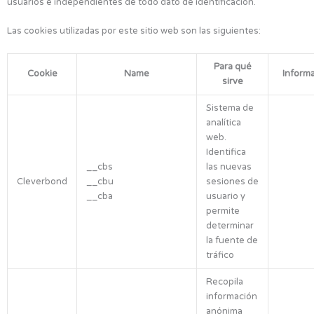
usuarios e independientes de todo dato de identificación.
Las cookies utilizadas por este sitio web son las siguientes:
Para qué
Cookie
Name
Inform
sirve
Sistema de
analítica
web.
Identifica
__cbs
las nuevas
Cleverbond
__cbu
sesiones de
__cba
usuario y
permite
determinar
la fuente de
tráfico
Recopila
información
anónima