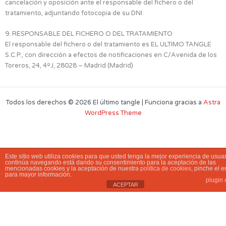
cancelación y oposición ante el responsable del fichero o del
tratamiento, adjuntando fotocopia de su DNI.
9. RESPONSABLE DEL FICHERO O DEL TRATAMIENTO
El responsable del fichero o del tratamiento es EL ULTIMO TANGLE
S.C.P., con dirección a efectos de notificaciones en C/Avenida de los
Toreros, 24, 4ºJ, 28028 – Madrid (Madrid)
Todos los derechos © 2026 El último tangle | Funciona gracias a
Astra
WordPress Theme
Este sitio web utiliza cookies para que usted tenga la mejor experiencia de usuar
continúa navegando está dando su consentimiento para la aceptación de las
mencionadas cookies y la aceptación de nuestra
política de cookies
, pinche el 
para mayor información.
plugin 
ACEPTAR