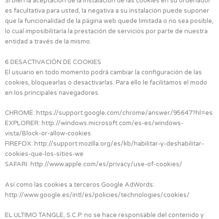
Si bien la aceptación de la instalación de las cookies en su ordenador
es facultativa para usted, la negativa a su instalación puede suponer
que la funcionalidad de la página web quede limitada o no sea posible,
lo cual imposibilitaría la prestación de servicios por parte de nuestra
entidad a través de la mismo.
6.DESACTIVACIÓN DE COOKIES
El usuario en todo momento podrá cambiar la configuración de las
cookies, bloquearlas o desactivarlas. Para ello le facilitamos el modo
en los principales navegadores.
CHROME: https://support.google.com/chrome/answer/95647?hl=es
EXPLORER: http://windows.microsoft.com/es-es/windows-
vista/Block-or-allow-cookies
FIREFOX: http://support.mozilla.org/es/kb/habilitar-y-deshabilitar-
cookies-que-los-sitios-we
SAFARI: http://www.apple.com/es/privacy/use-of-cookies/
Así como las cookies a terceros Google AdWords:
http://www.google.es/intl/es/policies/technologies/cookies/
EL ULTIMO TANGLE, S.C.P. no se hace responsable del contenido y