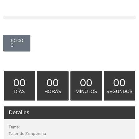
Ir
al
contenido
Carro
€
0.00
0
00
00
00
00
DÍAS
HORAS
MINUTOS
SEGUNDOS
Detalles
Tema:
Taller de Zenpoema