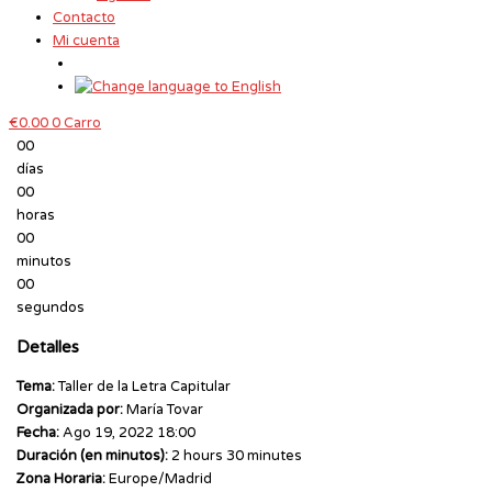
Contacto
Mi cuenta
€
0.00
0
Carro
00
días
00
horas
00
minutos
00
segundos
Detalles
Tema:
Taller de la Letra Capitular
Organizada por:
María Tovar
Fecha:
Ago 19, 2022 18:00
Duración (en minutos):
2 hours 30 minutes
Zona Horaria:
Europe/Madrid