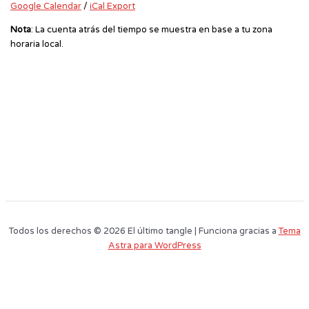
Google Calendar
/
iCal Export
Nota
: La cuenta atrás del tiempo se muestra en base a tu zona
horaria local.
Todos los derechos © 2026 El último tangle | Funciona gracias a
Tema
Astra para WordPress
Este sitio web utiliza cookies para que usted tenga la mejor experiencia de
usuario. Si continúa navegando está dando su consentimiento para la