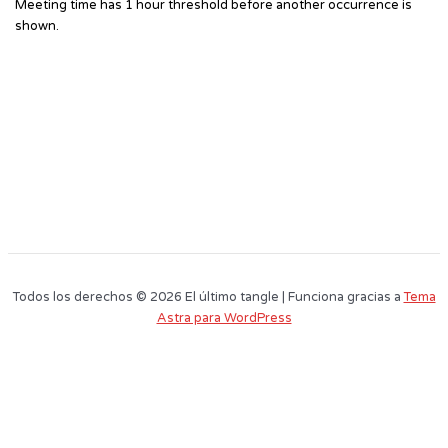
Meeting time has 1 hour threshold before another occurrence is
shown.
Todos los derechos © 2026 El último tangle | Funciona gracias a
Tema
Astra para WordPress
Este sitio web utiliza cookies para que usted tenga la mejor experiencia de
usuario. Si continúa navegando está dando su consentimiento para la
aceptación de las mencionadas cookies y la aceptación de nuestra
política
de cookies
, pinche el enlace para mayor información.
plugin cookies