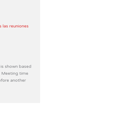
s las reuniones
 is shown based
. Meeting time
efore another