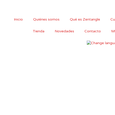
Ir
al
contenido
Inicio
Quiénes somos
Qué es Zentangle
Cu
Tienda
Novedades
Contacto
Mi