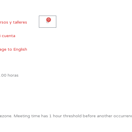
0
Carro
rsos y talleres
 cuenta
00 horas
ezone. Meeting time has 1 hour threshold before another occurrenc