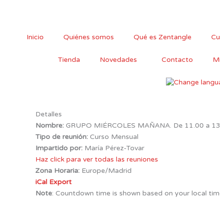
Ir
al
contenido
Inicio
Quiénes somos
Qué es Zentangle
Cu
Tienda
Novedades
Contacto
Mi
Detalles
Nombre:
GRUPO MIÉRCOLES MAÑANA. De 11.00 a 13.
Tipo de reunión:
Curso Mensual
Impartido por:
María Pérez-Tovar
Haz click para ver todas las reuniones
Zona Horaria:
Europe/Madrid
iCal Export
Note
: Countdown time is shown based on your local tim