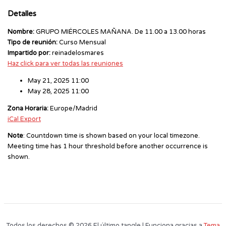
Detalles
Nombre:
GRUPO MIÉRCOLES MAÑANA. De 11.00 a 13.00 horas
Tipo de reunión:
Curso Mensual
Impartido por:
reinadelosmares
Haz click para ver todas las reuniones
May 21, 2025 11:00
May 28, 2025 11:00
Zona Horaria:
Europe/Madrid
iCal Export
Note
: Countdown time is shown based on your local timezone.
Meeting time has 1 hour threshold before another occurrence is
shown.
Todos los derechos © 2026 El último tangle | Funciona gracias a
Tema