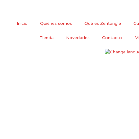
Ir
al
contenido
Inicio
Quiénes somos
Qué es Zentangle
Cu
Tienda
Novedades
Contacto
Mi