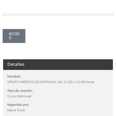
Ir
al
contenido
Carro
€
0.00
0
Detalles
Nombre:
GRUPO MIÉRCOLES MAÑANA. De 11.00 a 13.00 horas
Tipo de reunión:
Curso Mensual
Impartido por:
María Tovar