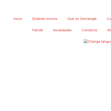
Ir
al
contenido
Inicio
Quiénes somos
Qué es Zentangle
Cu
Tienda
Novedades
Contacto
Mi