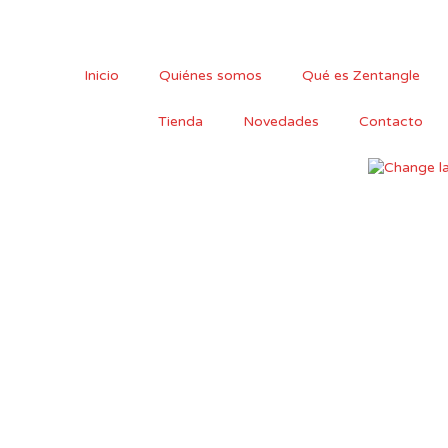
Ir
al
contenido
Inicio
Quiénes somos
Qué es Zentangle
Tienda
Novedades
Contacto