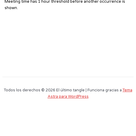
Meeting time has 1 hour threshold before another occurrence is
shown.
Todos los derechos © 2026 El último tangle | Funciona gracias a
Tema
Astra para WordPress
Este sitio web utiliza cookies para que usted tenga la mejor experiencia de
usuario. Si continúa navegando está dando su consentimiento para la
aceptación de las mencionadas cookies y la aceptación de nuestra
política
de cookies
, pinche el enlace para mayor información.
plugin cookies