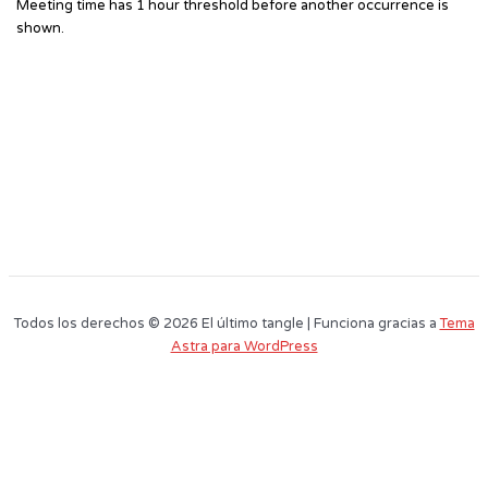
Meeting time has 1 hour threshold before another occurrence is
shown.
Todos los derechos © 2026 El último tangle | Funciona gracias a
Tema
Astra para WordPress
Este sitio web utiliza cookies para que usted tenga la mejor experiencia de
usuario. Si continúa navegando está dando su consentimiento para la
aceptación de las mencionadas cookies y la aceptación de nuestra
política
de cookies
, pinche el enlace para mayor información.
plugin cookies