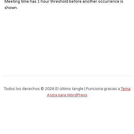
Meeting time has 1 hour threshold before another occurrence is
shown.
Todos los derechos © 2026 El último tangle | Funciona gracias a
Tema
Astra para WordPress
Este sitio web utiliza cookies para que usted tenga la mejor experiencia de
usuario. Si continúa navegando está dando su consentimiento para la
aceptación de las mencionadas cookies y la aceptación de nuestra
política
de cookies
, pinche el enlace para mayor información.
plugin cookies