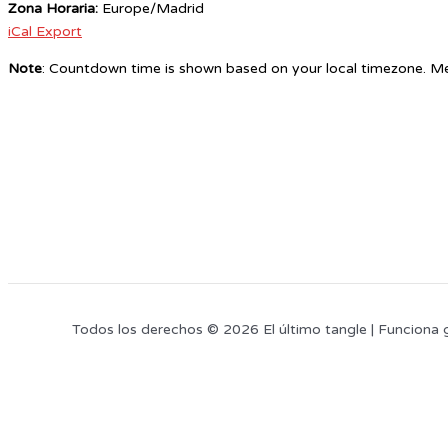
Zona Horaria:
Europe/Madrid
iCal Export
Note
: Countdown time is shown based on your local timezone. Me
Todos los derechos © 2026 El último tangle | Funciona 
Este sitio web utiliza cookies para que usted tenga la mejor experiencia de
cookies
, pinche el enlace para mayor información.
plugin cookies