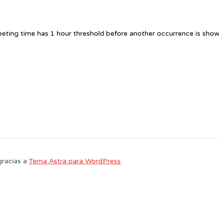
eting time has 1 hour threshold before another occurrence is show
gracias a
Tema Astra para WordPress
 usuario. Si continúa navegando está dando su consentimiento para la aceptac