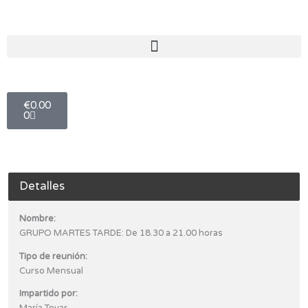
Ir
al
contenido
Carro
€
0.00
0
Detalles
Nombre:
GRUPO MARTES TARDE: De 18.30 a 21.00 horas
Tipo de reunión:
Curso Mensual
Impartido por: