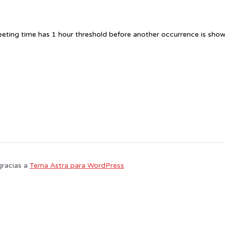
eting time has 1 hour threshold before another occurrence is show
gracias a
Tema Astra para WordPress
 usuario. Si continúa navegando está dando su consentimiento para la aceptac