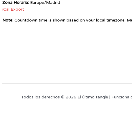
Zona Horaria:
Europe/Madrid
iCal Export
Note
: Countdown time is shown based on your local timezone. Me
Todos los derechos © 2026 El último tangle | Funciona 
Este sitio web utiliza cookies para que usted tenga la mejor experiencia de
cookies
, pinche el enlace para mayor información.
plugin cookies