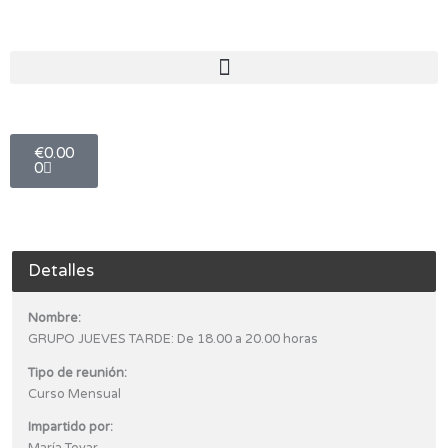
Ir
al
contenido
Carro
€
0.00
0
Detalles
Nombre:
GRUPO JUEVES TARDE: De 18.00 a 20.00 horas
Tipo de reunión:
Curso Mensual
Impartido por: