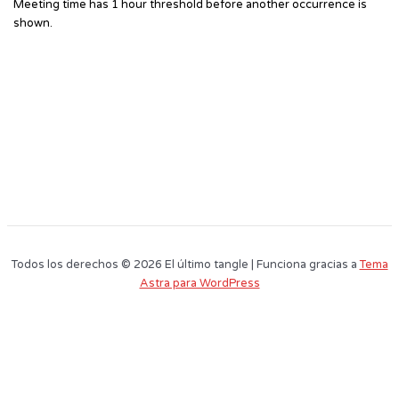
Meeting time has 1 hour threshold before another occurrence is
shown.
Todos los derechos © 2026 El último tangle | Funciona gracias a
Tema
Astra para WordPress
Este sitio web utiliza cookies para que usted tenga la mejor experiencia de
usuario. Si continúa navegando está dando su consentimiento para la
aceptación de las mencionadas cookies y la aceptación de nuestra
política
de cookies
, pinche el enlace para mayor información.
plugin cookies