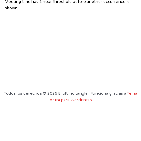
Meeting time has 1 hour threshold before another occurrence is
shown.
Todos los derechos © 2026 El último tangle | Funciona gracias a
Tema
Astra para WordPress
Este sitio web utiliza cookies para que usted tenga la mejor experiencia de
usuario. Si continúa navegando está dando su consentimiento para la
aceptación de las mencionadas cookies y la aceptación de nuestra
política
de cookies
, pinche el enlace para mayor información.
plugin cookies