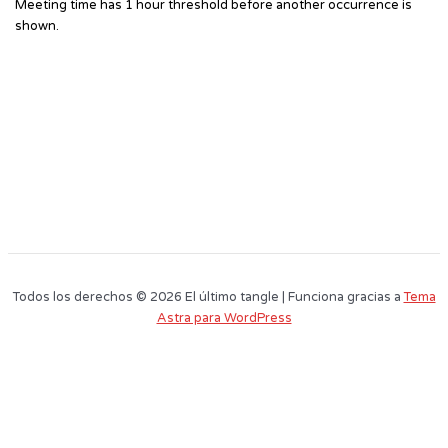
Meeting time has 1 hour threshold before another occurrence is
shown.
Todos los derechos © 2026 El último tangle | Funciona gracias a
Tema
Astra para WordPress
Este sitio web utiliza cookies para que usted tenga la mejor experiencia de
usuario. Si continúa navegando está dando su consentimiento para la
aceptación de las mencionadas cookies y la aceptación de nuestra
política
de cookies
, pinche el enlace para mayor información.
plugin cookies