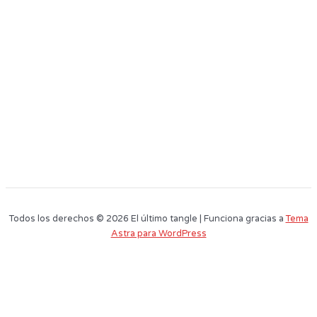
Todos los derechos © 2026 El último tangle | Funciona gracias a
Tema
Astra para WordPress
Este sitio web utiliza cookies para que usted tenga la mejor experiencia de
usuario. Si continúa navegando está dando su consentimiento para la
aceptación de las mencionadas cookies y la aceptación de nuestra
política
de cookies
, pinche el enlace para mayor información.
plugin cookies