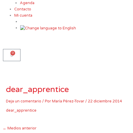
Agenda
Contacto
Mi cuenta
0
Carro
dear_apprentice
Deja un comentario
/ Por
María Pérez-Tovar
/
22 diciembre 2014
dear_apprentice
←
Medios anterior