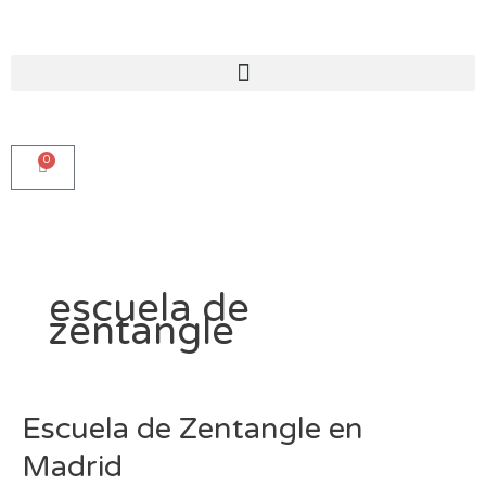
Ir
al
contenido
0
Carro
escuela de
zentangle
Escuela
Escuela de Zentangle en
de
Madrid
Zentangle