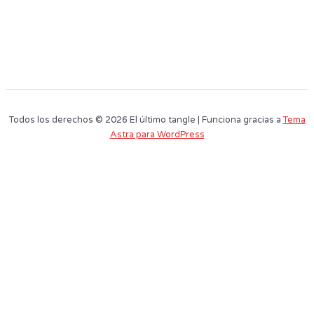
Todos los derechos © 2026 El último tangle | Funciona gracias a
Tema
Astra para WordPress
Este sitio web utiliza cookies para que usted tenga la mejor experiencia de
usuario. Si continúa navegando está dando su consentimiento para la
aceptación de las mencionadas cookies y la aceptación de nuestra
política
de cookies
, pinche el enlace para mayor información.
plugin cookies
ACEPTAR
Aviso de cookies
Nombre
Apellidos
Email