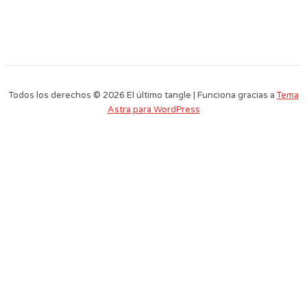
Todos los derechos © 2026 El último tangle | Funciona gracias a
Tema
Astra para WordPress
Este sitio web utiliza cookies para que usted tenga la mejor experiencia de
usuario. Si continúa navegando está dando su consentimiento para la
aceptación de las mencionadas cookies y la aceptación de nuestra
política
de cookies
, pinche el enlace para mayor información.
plugin cookies
ACEPTAR
Aviso de cookies
Nombre
Apellidos
Email
Nombre del Curso