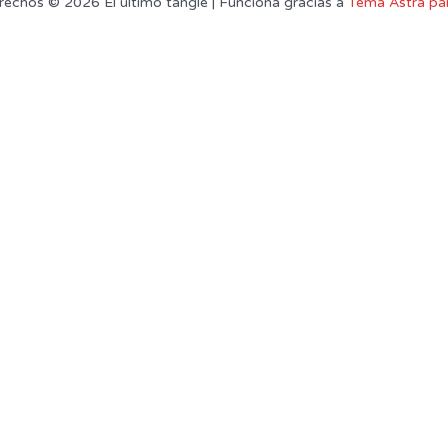
rechos © 2026 El último tangle | Funciona gracias a
Tema Astra pa
uario. Si continúa navegando está dando su consentimiento para la aceptación de l
ACEPTAR