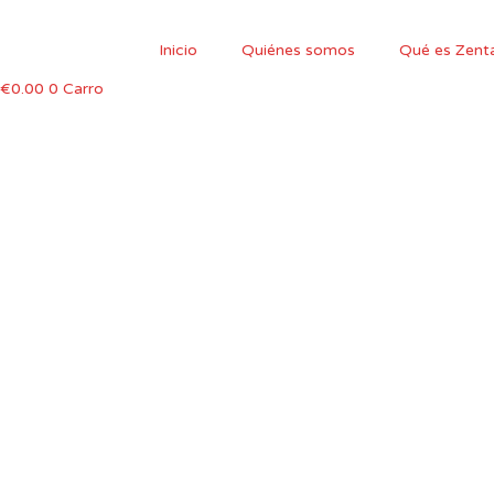
Ir
al
Inicio
Quiénes somos
Qué es Zent
contenido
€
0.00
0
Carro