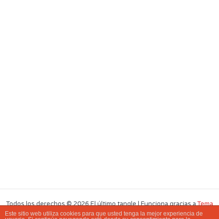
Todos los derechos © 2026 El último tangle | Funciona gracias a
Tema
Este sitio web utiliza cookies para que usted tenga la mejor experiencia de
Astra para WordPress