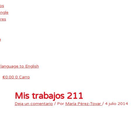
os
Ir al contenido
ngle
eres
a
€
0.00
0
Carro
Mis trabajos 211
Deja un comentario
/ Por
María Pérez-Tovar
/
4 julio 2014