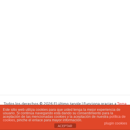
Todos los derechos © 2026 El último tangle | Funciona gracias a
Tema
Este sitio web utiliza cookies para que usted tenga la mejor experiencia de
Astra para WordPress
usuario. Si continúa navegando está dando su consentimiento para la
aceptación de las mencionadas cookies y la aceptación de nuestra
política de
cookies
, pinche el enlace para mayor información.
plugin cookies
ACEPTAR