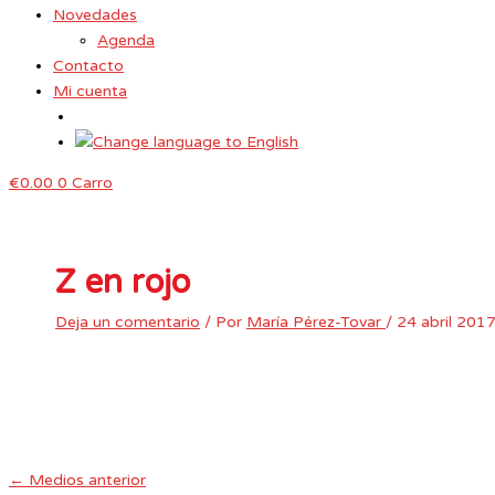
Novedades
Agenda
Contacto
Mi cuenta
€
0.00
0
Carro
Z en rojo
Deja un comentario
/ Por
María Pérez-Tovar
/
24 abril 201
←
Medios anterior