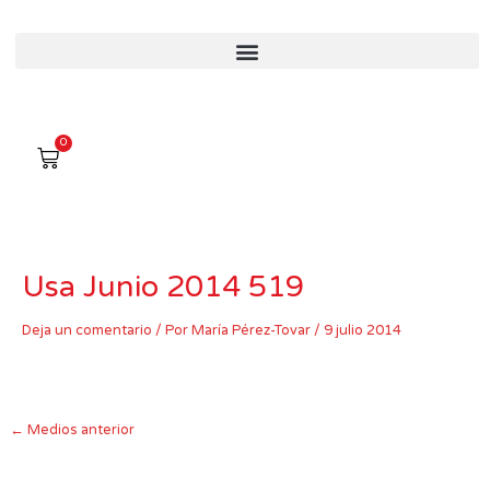
Ir
al
contenido
0
Carro
Usa Junio 2014 519
Deja un comentario
/ Por
María Pérez-Tovar
/
9 julio 2014
←
Medios anterior