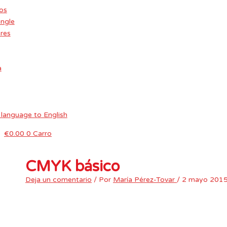
os
Ir al contenido
ngle
eres
a
€
0.00
0
Carro
CMYK básico
Deja un comentario
/ Por
María Pérez-Tovar
/
2 mayo 201