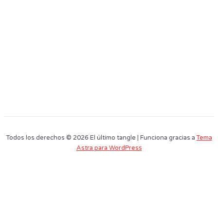
Todos los derechos © 2026 El último tangle | Funciona gracias a
Tema
Astra para WordPress
Este sitio web utiliza cookies para que usted tenga la mejor experiencia de
usuario. Si continúa navegando está dando su consentimiento para la
aceptación de las mencionadas cookies y la aceptación de nuestra
política
de cookies
, pinche el enlace para mayor información.
plugin cookies
ACEPTAR