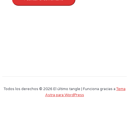
Todos los derechos © 2026 El último tangle | Funciona gracias a
Tema
Astra para WordPress
Este sitio web utiliza cookies para que usted tenga la mejor experiencia de
usuario. Si continúa navegando está dando su consentimiento para la
aceptación de las mencionadas cookies y la aceptación de nuestra
política
de cookies
, pinche el enlace para mayor información.
plugin cookies