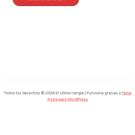
Todos los derechos © 2026 El último tangle | Funciona gracias a
Tema
Astra para WordPress
Este sitio web utiliza cookies para que usted tenga la mejor experiencia de
usuario. Si continúa navegando está dando su consentimiento para la
aceptación de las mencionadas cookies y la aceptación de nuestra
política
de cookies
, pinche el enlace para mayor información.
plugin cookies