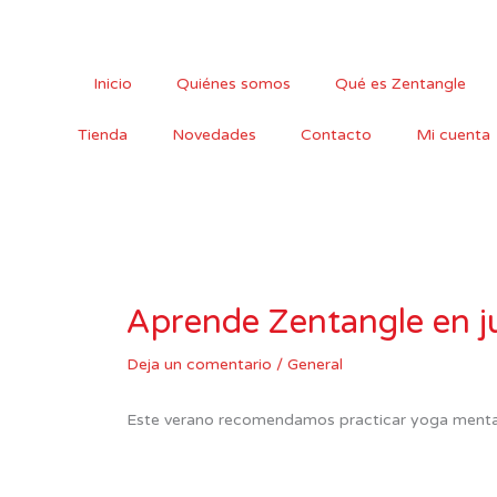
Ir
al
contenido
Inicio
Quiénes somos
Qué es Zentangle
Tienda
Novedades
Contacto
Mi cuenta
Aprende Zentangle en ju
Deja un comentario
/
General
Este verano recomendamos practicar yoga mental p