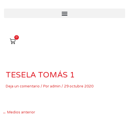
Ir
al
contenido
0
Carro
TESELA TOMÁS 1
Deja un comentario
/ Por
admin
/
29 octubre 2020
←
Medios anterior