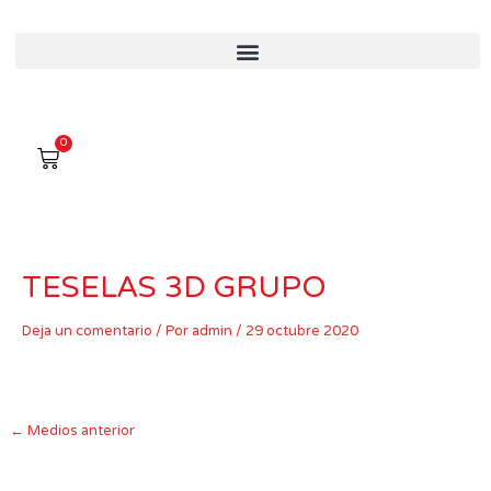
Ir
al
contenido
0
Carro
TESELAS 3D GRUPO
Deja un comentario
/ Por
admin
/
29 octubre 2020
←
Medios anterior