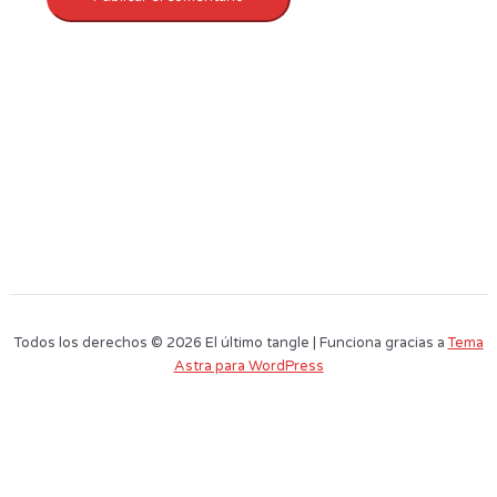
Todos los derechos © 2026 El último tangle | Funciona gracias a
Tema
Astra para WordPress
Este sitio web utiliza cookies para que usted tenga la mejor experiencia de
usuario. Si continúa navegando está dando su consentimiento para la
aceptación de las mencionadas cookies y la aceptación de nuestra
política
de cookies
, pinche el enlace para mayor información.
plugin cookies