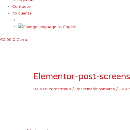
Contacto
Mi cuenta
€
0.00
0
Carro
Elementor-post-scree
Deja un comentario
/ Por
reinadelosmares
/
22 ju