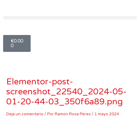
Ir
al
contenido
Carro
€
0.00
0
Elementor-post-
screenshot_22540_2024-05-
01-20-44-03_350f6a89.png
Deja un comentario
/ Por
Ramon Rosa Perez
/
1 mayo 2024